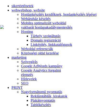
sikertörténetek
web
webshop, website
Honlapkészítés kezdőknek, honlapkészítés lépései
Webáruház készítés
Mobilra optimalizált weboldal
vakbarát honlap
akadálymentesítés
Hosting
Tárhely szolgáltatás
Domain regisztráció
Linképítés, linkkatalógusok
Weboldal referenciák
Közösségi oldal kezelése
marketing
Szövegírás
Google AdWords kampány
Google Analytics forgalmi
elemzés
Hírlevelek
SEO
PRINT
Nagyformátumú nyomtatás
Reklámtáblák, kirakatok
Plakátnyomtatás
Tablókészítés