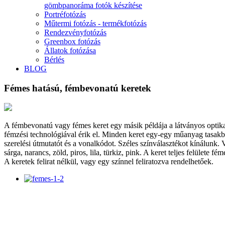
gömbpanoráma fotók készítése
Portréfotózás
Műtermi fotózás - termékfotózás
Rendezvényfotózás
Greenbox fotózás
Állatok fotózása
Bérlés
BLOG
Fémes hatású, fémbevonatú keretek
A fémbevonatú vagy fémes keret egy másik példája a látványos opti
fémzési technológiával érik el. Minden keret egy-egy műanyag tasakb
szerelési útmutatót és a vonalkódot. Széles színválasztékot kínálunk. V
sárga, narancs, zöld, piros, lila, türkiz, pink. A keret teljes felülete fém
A keretek felirat nélkül, vagy egy színnel feliratozva rendelhetőek.