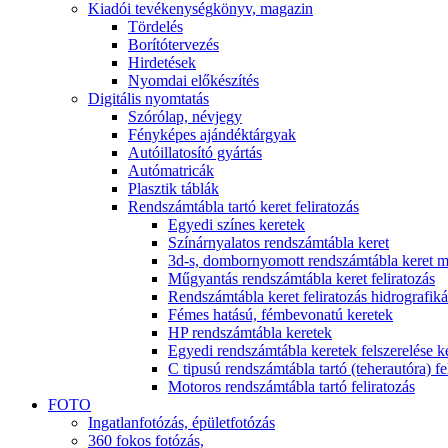
Kiadói tevékenység
könyv, magazin
Tördelés
Borítótervezés
Hirdetések
Nyomdai előkészítés
Digitális nyomtatás
Szórólap, névjegy
Fényképes ajándéktárgyak
Autóillatosító gyártás
Autómatricák
Plasztik táblák
Rendszámtábla tartó keret feliratozás
Egyedi színes keretek
Színárnyalatos rendszámtábla keret
3d-s, dombornyomott rendszámtábla keret m
Műgyantás rendszámtábla keret feliratozás
Rendszámtábla keret feliratozás hidrografiká
Fémes hatású, fémbevonatú keretek
HP rendszámtábla keretek
Egyedi rendszámtábla keretek felszerelése 
C tipusú rendszámtábla tartó (teherautóra) fe
Motoros rendszámtábla tartó feliratozás
FOTO
Ingatlanfotózás, épületfotózás
360 fokos fotózás,