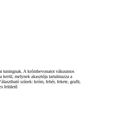
kai tuningnak. A krómbevonatot vákuumos
a kerül, melynek akasztója tartalmazza a
álasztható színek: króm, fehér, fekete, grafit,
es felületű