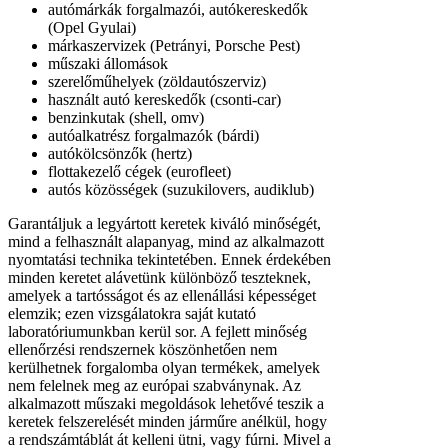
autómárkák forgalmazói, autókereskedők
(Opel Gyulai)
márkaszervizek (Petrányi, Porsche Pest)
műszaki állomások
szerelőműhelyek (zöldautószerviz)
használt autó kereskedők (csonti-car)
benzinkutak (shell, omv)
autóalkatrész forgalmazók (bárdi)
autókölcsönzők (hertz)
flottakezelő cégek (eurofleet)
autós közösségek (suzukilovers, audiklub)
Garantáljuk a legyártott keretek kiváló minőségét,
mind a felhasznált alapanyag, mind az alkalmazott
nyomtatási technika tekintetében. Ennek érdekében
minden keretet alávetünk különböző teszteknek,
amelyek a tartósságot és az ellenállási képességet
elemzik; ezen vizsgálatokra saját kutató
laboratóriumunkban kerül sor. A fejlett minőség
ellenőrzési rendszernek köszönhetően nem
kerülhetnek forgalomba olyan termékek, amelyek
nem felelnek meg az európai szabványnak. Az
alkalmazott műszaki megoldások lehetővé teszik a
keretek felszerelését minden járműre anélkül, hogy
a rendszámtáblát át kelleni ütni, vagy fúrni. Mivel a