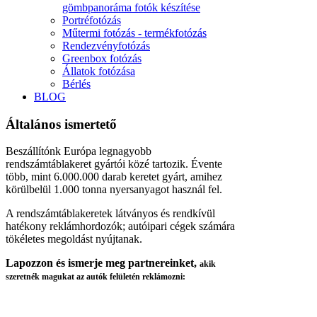
gömbpanoráma fotók készítése
Portréfotózás
Műtermi fotózás - termékfotózás
Rendezvényfotózás
Greenbox fotózás
Állatok fotózása
Bérlés
BLOG
Általános ismertető
Beszállítónk Európa legnagyobb
rendszámtáblakeret gyártói közé tartozik. Évente
több, mint 6.000.000 darab keretet gyárt, amihez
körülbelül 1.000 tonna nyersanyagot használ fel.
A rendszámtáblakeretek látványos és rendkívül
hatékony reklámhordozók; autóipari cégek számára
tökéletes megoldást nyújtanak.
Lapozzon és ismerje meg partnereinket,
akik
szeretnék magukat az autók felületén reklámozni: