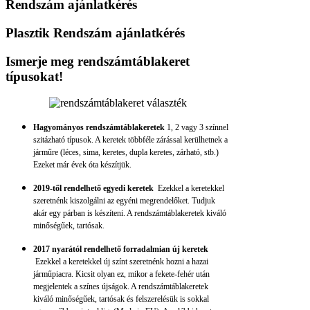
Rendszám ajánlatkérés
Plasztik Rendszám ajánlatkérés
Ismerje meg rendszámtáblakeret
típusokat!
Hagyományos rendszámtáblakeretek
1, 2 vagy 3 színnel
szitázható típusok. A keretek többféle zárással kerülhetnek a
járműre (léces, sima, keretes, dupla keretes, zárható, stb.)
Ezeket már évek óta készítjük.
2019-től rendelhető egyedi keretek
Ezekkel a keretekkel
szeretnénk kiszolgálni az egyéni megrendelőket. Tudjuk
akár egy párban is készíteni. A rendszámtáblakeretek kiváló
minőségűek, tartósak.
2017 nyarától rendelhető forradalmian új keretek
Ezekkel a keretekkel új színt szeretnénk hozni a hazai
járműpiacra. Kicsit olyan ez, mikor a fekete-fehér után
megjelentek a színes újságok. A rendszámtáblakeretek
kiváló minőségűek, tartósak és felszerelésük is sokkal