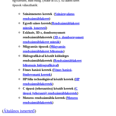
egyszerűbb, mint eddig. (Made in EU). Az alábbi keret
típusok választhatók:
Színátmenetes keretek
(
Színárnyalatos
rendszámtáblakeret
)
Egyedi színes keretek(
Rendszámtáblakeret
minták, ismertető
)
Exkluzív, 3D-s, dombornyomott
rendszámtáblakeretek (
3D-s, dombornyomott
rendszámtáblakeret minták
)
Műgyantás típusok (
Műgyantás
rendszámtáblakeret feliratozás
)
Hidrografikával készült különleges
rendszámtáblakeretek (
Rendszámtáblakeret
feliratozás hidrografikával
)
Fémes hatású keretek (
Fémes hatású,
fémbevonatú keretek
)
HP fólia technológiával készült keretek (
HP
rendszámtáblakeretek
)
C tipusú (teherautóra) készült keretek (
C
tipusú (teherautó) rendszámtáblakeretek
)
Motoros rendszámtábla keretek (
Motoros
rendszámtáblakeretek
)
(
Általános ismertető
)