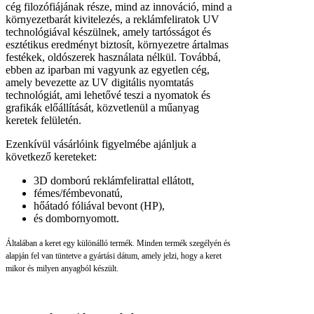
cég filozófiájának része, mind az innováció, mind a
környezetbarát kivitelezés, a reklámfeliratok UV
technológiával készülnek, amely tartósságot és
esztétikus eredményt biztosít, környezetre ártalmas
festékek, oldószerek használata nélkül. Továbbá,
ebben az iparban mi vagyunk az egyetlen cég,
amely bevezette az UV digitális nyomtatás
technológiát, ami lehetővé teszi a nyomatok és
grafikák előállítását, közvetlenül a műanyag
keretek felületén.
Ezenkívül vásárlóink figyelmébe ajánljuk a
következő kereteket:
3D domború reklámfelirattal ellátott,
fémes/fémbevonatú,
hőátadó fóliával bevont (HP),
és dombornyomott.
Általában a keret egy különálló termék. Minden termék szegélyén és
alapján fel van tüntetve a gyártási dátum, amely jelzi, hogy a keret
mikor és milyen anyagból készült.