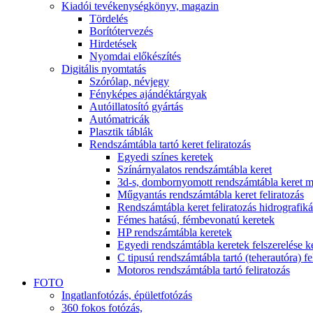
Kiadói tevékenység
könyv, magazin
Tördelés
Borítótervezés
Hirdetések
Nyomdai előkészítés
Digitális nyomtatás
Szórólap, névjegy
Fényképes ajándéktárgyak
Autóillatosító gyártás
Autómatricák
Plasztik táblák
Rendszámtábla tartó keret feliratozás
Egyedi színes keretek
Színárnyalatos rendszámtábla keret
3d-s, dombornyomott rendszámtábla keret m
Műgyantás rendszámtábla keret feliratozás
Rendszámtábla keret feliratozás hidrografiká
Fémes hatású, fémbevonatú keretek
HP rendszámtábla keretek
Egyedi rendszámtábla keretek felszerelése 
C tipusú rendszámtábla tartó (teherautóra) fe
Motoros rendszámtábla tartó feliratozás
FOTO
Ingatlanfotózás, épületfotózás
360 fokos fotózás,