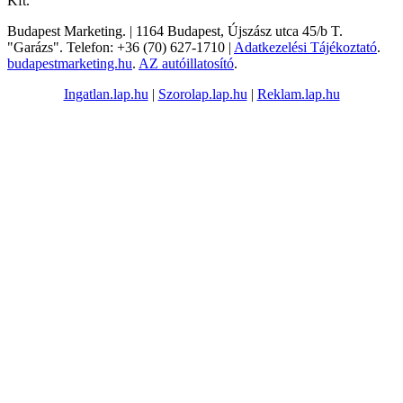
Kft.
Budapest Marketing.
|
1164
Budapest
,
Újszász utca 45/b T.
"Garázs".
Telefon:
+36 (70) 627-1710
|
Adatkezelési Tájékoztató
.
budapestmarketing.hu
.
AZ autóillatosító
.
Ingatlan.lap.hu
|
Szorolap.lap.hu
|
Reklam.lap.hu