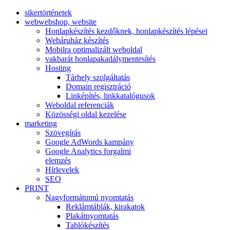
sikertörténetek
web
webshop, website
Honlapkészítés kezdőknek, honlapkészítés lépései
Webáruház készítés
Mobilra optimalizált weboldal
vakbarát honlap
akadálymentesítés
Hosting
Tárhely szolgáltatás
Domain regisztráció
Linképítés, linkkatalógusok
Weboldal referenciák
Közösségi oldal kezelése
marketing
Szövegírás
Google AdWords kampány
Google Analytics forgalmi
elemzés
Hírlevelek
SEO
PRINT
Nagyformátumú nyomtatás
Reklámtáblák, kirakatok
Plakátnyomtatás
Tablókészítés