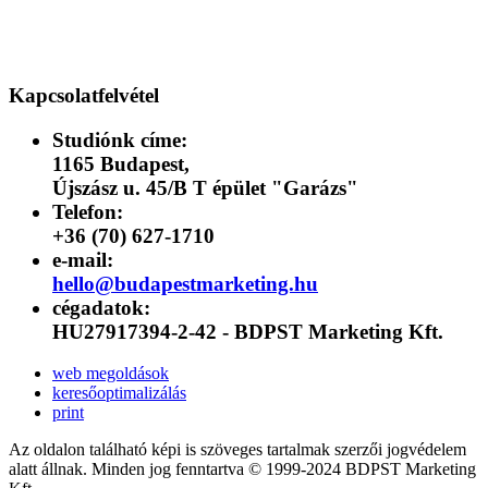
Kapcsolatfelvétel
Studiónk címe:
1165 Budapest,
Újszász u. 45/B T épület "Garázs"
Telefon:
+36 (70) 627-1710
e-mail:
hello@budapestmarketing.hu
cégadatok:
HU27917394-2-42 - BDPST Marketing Kft.
web megoldások
keresőoptimalizálás
print
Az oldalon található képi is szöveges tartalmak szerzői jogvédelem
alatt állnak. Minden jog fenntartva © 1999-2024 BDPST Marketing