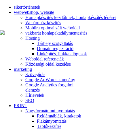
sikertörténetek
web
webshop, website
Honlapkészítés kezdőknek, honlapkészítés lépései
Webáruház készítés
Mobilra optimalizált weboldal
vakbarát honlap
akadálymentesítés
Hosting
Tárhely szolgáltatás
Domain regisztráció
Linképítés, linkkatalógusok
Weboldal referenciák
Közösségi oldal kezelése
marketing
Szövegírás
Google AdWords kampány
Google Analytics forgalmi
elemzés
Hírlevelek
SEO
PRINT
Nagyformátumú nyomtatás
Reklámtáblák, kirakatok
Plakátnyomtatás
Tablókészítés