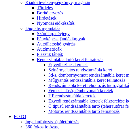
Kiadói tevékenység
könyv, magazin
Tördelés
Borítótervezés
Hirdetések
Nyomdai előkészítés
Digitális nyomtatás
Szórólap, névjegy
Fényképes ajándéktárgyak
Autóillatosító gyártás
Autómatricák
Plasztik táblák
Rendszámtábla tartó keret feliratozás
Egyedi színes keretek
Színárnyalatos rendszámtábla keret
3d-s, dombornyomott rendszámtábla keret m
Műgyantás rendszámtábla keret feliratozás
Rendszámtábla keret feliratozás hidrografiká
Fémes hatású, fémbevonatú keretek
HP rendszámtábla keretek
Egyedi rendszámtábla keretek felszerelése 
C tipusú rendszámtábla tartó (teherautóra) fe
Motoros rendszámtábla tartó feliratozás
FOTO
Ingatlanfotózás, épületfotózás
360 fokos fotózás,