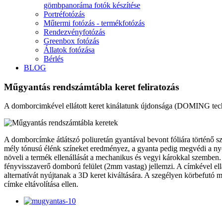
gömbpanoráma fotók készítése
Portréfotózás
Műtermi fotózás - termékfotózás
Rendezvényfotózás
Greenbox fotózás
Állatok fotózása
Bérlés
BLOG
Műgyantás rendszámtábla keret feliratozás
A domborcimkével ellátott keret kinálatunk újdonsága (DOMING tec
A domborcímke átlátszó poliuretán gyantával bevont fóliára történő szí
mély tónusú élénk színeket eredményez, a gyanta pedig megvédi a nyo
növeli a termék ellenállását a mechanikus és vegyi károkkal szemben
fényvisszaverő domború felület (2mm vastag) jellemzi. A címkével ell
alternatívát nyújtanak a 3D keret kiváltására. A szegélyen körbefutó
címke eltávolítása ellen.