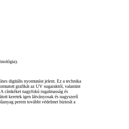
hnológia).
nes digitális nyomtatást jelent. Ez a technika
mtatott grafikát az UV sugaraktól, valamint
. A címkéket nagyfokú rugalmasság és
átott keretek igen látványosak és nagyszerű
 műanyag perem további védelmet biztosít a